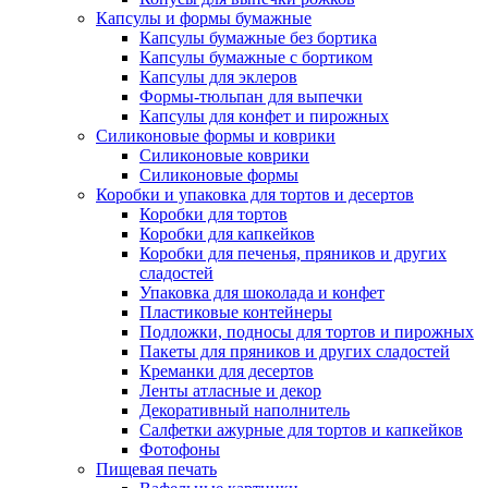
Капсулы и формы бумажные
Капсулы бумажные без бортика
Капсулы бумажные с бортиком
Капсулы для эклеров
Формы-тюльпан для выпечки
Капсулы для конфет и пирожных
Силиконовые формы и коврики
Силиконовые коврики
Силиконовые формы
Коробки и упаковка для тортов и десертов
Коробки для тортов
Коробки для капкейков
Коробки для печенья, пряников и других
сладостей
Упаковка для шоколада и конфет
Пластиковые контейнеры
Подложки, подносы для тортов и пирожных
Пакеты для пряников и других сладостей
Креманки для десертов
Ленты атласные и декор
Декоративный наполнитель
Салфетки ажурные для тортов и капкейков
Фотофоны
Пищевая печать