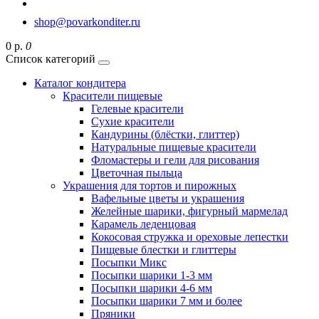
shop@povarkonditer.ru
0 р.
0
Список категорий
Каталог кондитера
Красители пищевые
Гелевые красители
Сухие красители
Кандурины (блёстки, глиттер)
Натуральные пищевые красители
Фломастеры и гели для рисования
Цветочная пыльца
Украшения для тортов и пирожных
Вафельные цветы и украшения
Желейные шарики, фигурный мармелад
Карамель леденцовая
Кокосовая стружка и ореховые лепестки
Пищевые блестки и глиттеры
Посыпки Микс
Посыпки шарики 1-3 мм
Посыпки шарики 4-6 мм
Посыпки шарики 7 мм и более
Пряники