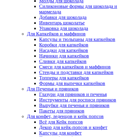
Молды для шоколада
Силиконовые формы для шоколада и
мармелада
Добавки для шоколада
Инвентарь шоколатье
Упаковка для шоколада
Для Капкейков и маффинов
Капсулы и тюльпаны для капкейков
Коробки для капкейков
Насадки для капкейков
Начинки для капкейков
Сливки для капкейков
Смеси для капкейков и маффинов
Стенды и подставки для капкейков
Топперы для капкейков
Формы для выпечки капкейков
Для Печенья и пряников
Глазури для пряников и печенья
Инструменты для росписи пряников
Вырубки для печенья и пряников
Пакеты для пряников
Для конфет, леденцов и кейк попсов
Всё для Кейк попсов
Декор для кейк-попсов и конфет
Капсулы для конфет