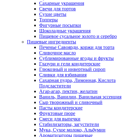
Сахарные украшения
Свечи для тортов
Сухие цветы
Топперы
Фигурные посыпки
Шоколадные украшения
Пищевое сусальное золото и серебро
Пищевые ингредиенты
Печенье Савоярди, коржи для торта
Сливочное масло
Сублимированные ягоды и фрукты
Глазури и гели кондитерские
Глюкозный и инвертный сироп
Сливки для взбивания
Сахарная пудра, Лимонная, Кислота
Подсластители
Агар-агар, пектин, желатин
Ваниль, Ванилин, Ванильная эссенция
Сыр творожный и сливочный
Пасты кондитерские
Фруктовые пюре
Смеси для выпечки
Стабилизаторы, загустители
Мука, Сухое молоко, Альбумин
Ароматизаторы пищевые