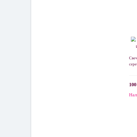
Свеч
сере
100
Нал