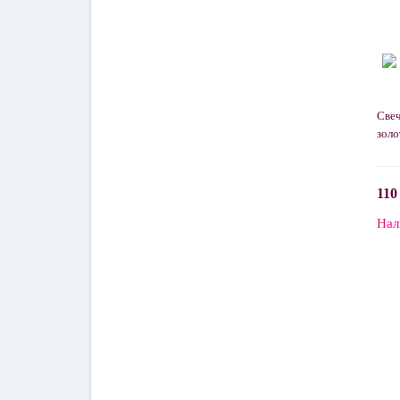
Свеч
золо
110
Нал