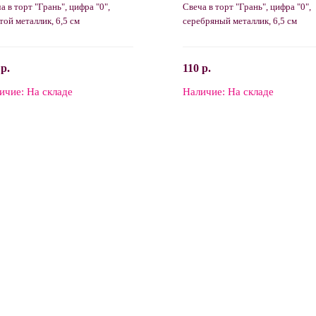
а в торт "Грань", цифра "0",
Свеча в торт "Грань", цифра "0",
той металлик, 6,5 см
серебряный металлик, 6,5 см
 р.
110 р.
ичие:
На складе
Наличие:
На складе
В корзину
В корзину