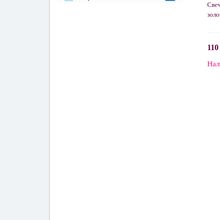
Свеч
золо
110
Нал