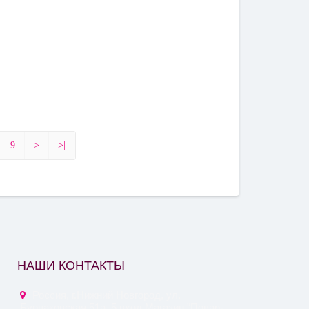
9
>
>|
НАШИ КОНТАКТЫ
Россия, г.Нижний Новгород, ул.
Бурнаковская 51а, 5 вход Магазин "Повар-