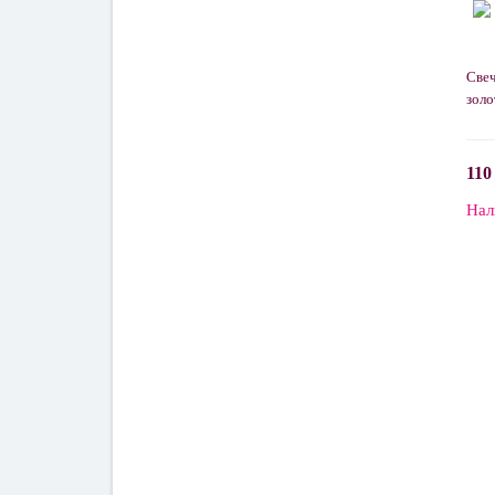
Свеч
золо
110
Нал