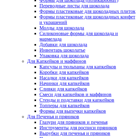
Формы для шоколада (поликарбонат)
Переводные листы для шоколада
Формы пластиковые для шоколадных плиток
Формы пластиковые для шоколадных конфет
и украшений
Молды для шоколада
Силиконовые формы для шоколада и
мармелада
Добавки для шоколада
Инвентарь шоколатье
Упаковка для шоколада
Для Капкейков и маффинов
Капсулы и тюльпаны для капкейков
Коробки для капкейков
Насадки для капкейков
Начинки для капкейков
Сливки для капкейков
Смеси для капкейков и маффинов
Стенды и подставки для капкейков
Топперы для капкейков
Формы для выпечки капкейков
Для Печенья и пряников
Глазури для пряников и печенья
Инструменты для росписи пряников
Вырубки для печенья и пряников