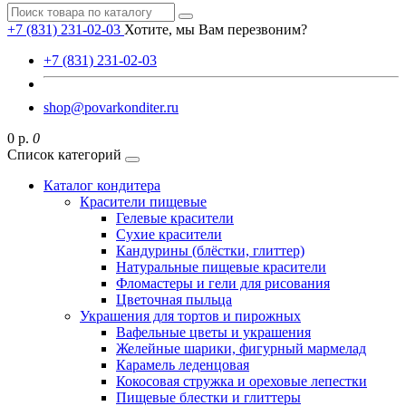
+7 (831) 231-02-03
Хотите, мы Вам перезвоним?
+7 (831) 231-02-03
shop@povarkonditer.ru
0 р.
0
Список категорий
Каталог кондитера
Красители пищевые
Гелевые красители
Сухие красители
Кандурины (блёстки, глиттер)
Натуральные пищевые красители
Фломастеры и гели для рисования
Цветочная пыльца
Украшения для тортов и пирожных
Вафельные цветы и украшения
Желейные шарики, фигурный мармелад
Карамель леденцовая
Кокосовая стружка и ореховые лепестки
Пищевые блестки и глиттеры