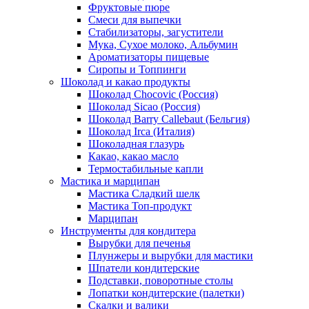
Фруктовые пюре
Смеси для выпечки
Стабилизаторы, загустители
Мука, Сухое молоко, Альбумин
Ароматизаторы пищевые
Сиропы и Топпинги
Шоколад и какао продукты
Шоколад Chocovic (Россия)
Шоколад Sicao (Россия)
Шоколад Barry Callebaut (Бельгия)
Шоколад Irca (Италия)
Шоколадная глазурь
Какао, какао масло
Термостабильные капли
Мастика и марципан
Мастика Сладкий шелк
Мастика Топ-продукт
Марципан
Инструменты для кондитера
Вырубки для печенья
Плунжеры и вырубки для мастики
Шпатели кондитерские
Подставки, поворотные столы
Лопатки кондитерские (палетки)
Скалки и валики