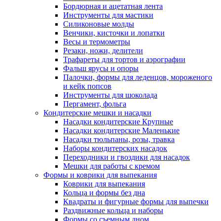
Бордюрная и ацетатная лента
Инструменты для мастики
Силиконовые молды
Венчики, кисточки и лопатки
Весы и термометры
Резаки, ножи, делители
Трафареты для тортов и аэрографии
Фальш ярусы и опоры
Палочки, формы для леденцов, мороженого
и кейк попсов
Инструменты для шоколада
Пергамент, фольга
Кондитерские мешки и насадки
Насадки кондитерские Крупные
Насадки кондитерские Маленькие
Насадки тюльпаны, розы, травка
Наборы кондитерских насадок
Переходники и гвоздики для насадок
Мешки для работы с кремом
Формы и коврики для выпекания
Коврики для выпекания
Кольца и формы без дна
Квадраты и фигурные формы для выпечки
Раздвижные кольца и наборы
Формы со съемным дном