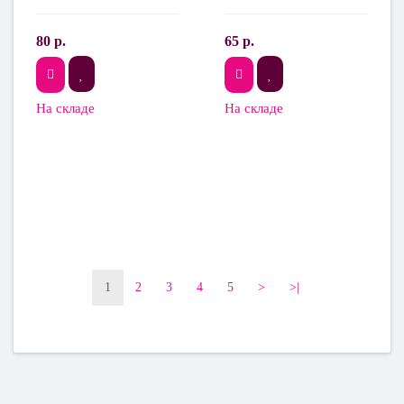
80 р.
65 р.
На складе
На складе
1
2
3
4
5
>
>|