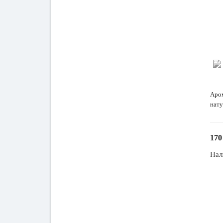
Аром
нат
170
Нал