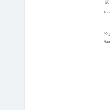
Аром
90 
Нал